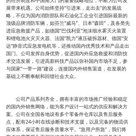
的经济制度和中国南大门的重要战略地位，不断为公司发
展带来机遇。公司始终坚持“引进来，走出去”的发展战
略，不仅为国内消防部队和石油化工企业引进国际最新的
顶级品牌消防车辆，如芬兰“威马”、日本“森田”，及各类先
进应急救援产品，如德国“巴伐利亚”泡沫细水雾灭火装置
和锂电池火灾灭火器、法国“凯力”液压破拆器材、德国“安
达”静音式应急发电机等，还推动国内优秀技术和产品走出
国门。公司发挥自身优势，促进国内外应急救援和消防技
术交流发展，引进高新科技产品以弥补国内市场不足，参
与国家“一带一路”建设，连接国内外销售渠道，在发展的
基础上不断奉献和回馈社会大众。
公司产品系列齐全，拥有丰富的市场推广经验和稳定
的国内外销售网络，能为客户设计一站式的供应和解决方
案。公司在全国各地设有多个零备件仓库以及售后服务
点，配有24小时在线诊断和技术支援，以及完备的物流供
应体系，保证售后服务质量水平。“急用户所急”，我们将