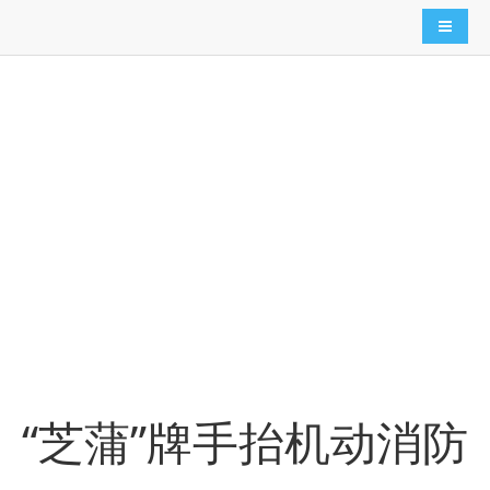
导航切
精品消防器材
高精尖消防设备，我们应有尽有。做的更精，做的更好，诚
邀国内外厂商合作共赢。
“芝蒲”牌手抬机动消防