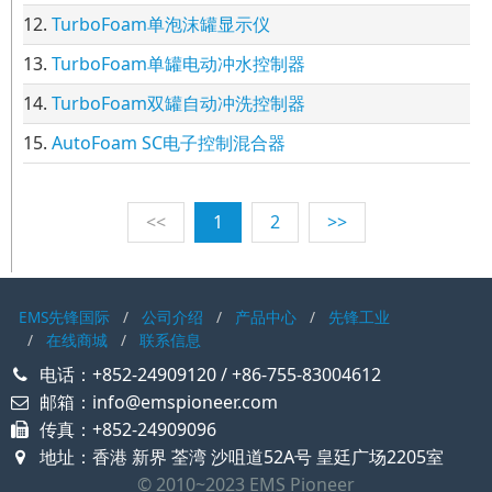
12.
TurboFoam单泡沫罐显示仪
13.
TurboFoam单罐电动冲水控制器
14.
TurboFoam双罐自动冲洗控制器
15.
AutoFoam SC电子控制混合器
<<
1
2
>>
EMS先锋国际
公司介绍
产品中心
先锋工业
在线商城
联系信息
电话：+852-24909120 / +86-755-83004612
邮箱：info@emspioneer.com
传真：+852-24909096
地址：香港 新界 荃湾 沙咀道52A号 皇廷广场2205室
© 2010~2023 EMS Pioneer